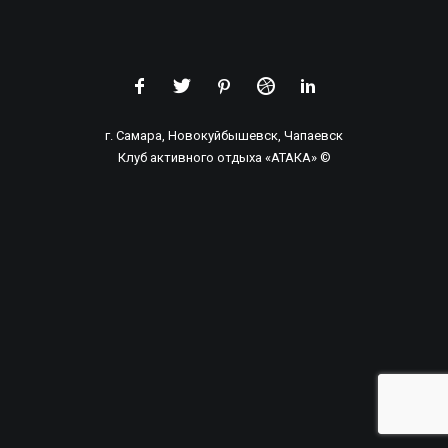
НАШ ТЕЛЕФОН:
8 (846) 206-01-23
8 (917) 015-24-78
г. Самара, Новокуйбышевск, Чапаевск
РАБОТАЕМ С 9:00 — 21:00 (ОПЕРАТОР)
Клуб активного отдыха «АТАКА» ©
ПРОВЕДЕНИЕ ИГР: БЕЗ ОГРАНИЧЕНИЙ