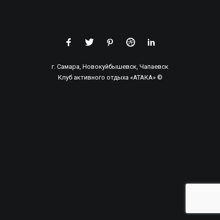
НАШ ТЕЛЕФОН:
8 (846) 206-01-23
8 (917) 015-24-78
г. Самара, Новокуйбышевск, Чапаевск
РАБОТАЕМ С 9:00 — 21:00 (ОПЕРАТОР)
Клуб активного отдыха «АТАКА» ©
ПРОВЕДЕНИЕ ИГР: БЕЗ ОГРАНИЧЕНИЙ