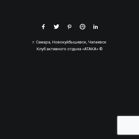
НАШ ТЕЛЕФОН:
8 (846) 206-01-23
8 (917) 015-24-78
г. Самара, Новокуйбышевск, Чапаевск
РАБОТАЕМ С 9:00 — 21:00 (ОПЕРАТОР)
Клуб активного отдыха «АТАКА» ©
ПРОВЕДЕНИЕ ИГР: БЕЗ ОГРАНИЧЕНИЙ