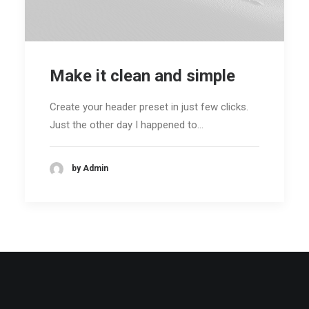
НАШ ТЕЛЕФОН:
8 (846) 206-01-23
Make it clean and simple
8 (917) 015-24-78
РАБОТАЕМ С 9:00 — 21:00 (ОПЕРАТОР)
Create your header preset in just few clicks.
ПРОВЕДЕНИЕ ИГР: БЕЗ ОГРАНИЧЕНИЙ
Just the other day I happened to…
by Admin