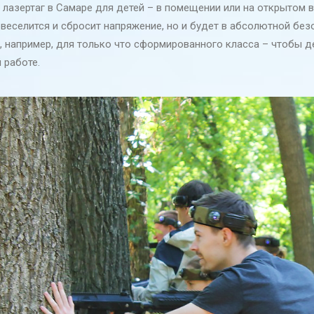
лазертаг в Самаре для детей – в помещении или на открытом в
веселится и сбросит напряжение, но и будет в абсолютной без
, например, для только что сформированного класса – чтобы д
 работе.